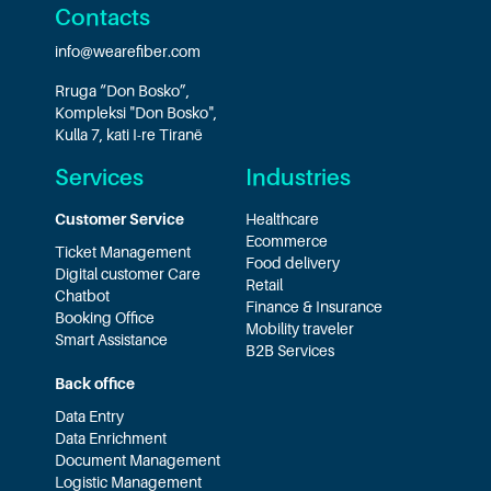
Contacts
info@wearefiber.com
Rruga “Don Bosko”,
Kompleksi "Don Bosko",
Kulla 7, kati I-re Tiranë
Services
Industries
Customer Service
Healthcare
Ecommerce
Ticket Management
Food delivery
Digital customer Care
Retail
Chatbot
Finance & Insurance
Booking Office
Mobility traveler
Smart Assistance
B2B Services
Back office
Data Entry
Data Enrichment
Document Management
Logistic Management