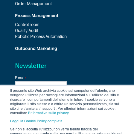
Order Management
Process Management
Control room
Quality Audit
Robotic Process Automation
Outbound Marketing
Newsletter
E-mail
*
Il presente sito Web archivia cookie sul computer dell'utente, che
vengono utilizzati per raccogliere informazioni sull'utilizzo del sito e
ricordare i comportamenti dell'utente in futuro. I cookie servono a
migliorare il sito stesso e a offrire un servizio personalizzato, sia sul
sito che tramite altri supporti. Per ulteriori informazioni sui cookie,
consultare
l'informativa sulla privacy
.
Leggi la Cookie Policy completa
Se non si accetta l'utilizzo, non verrà tenuta traccia del
comportamento durante visita, ma verrà utilizzato un unico cookie nel