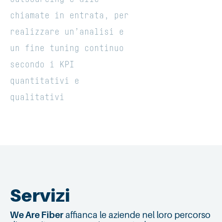
chiamate in entrata, per
realizzare un’analisi e
un fine tuning continuo
secondo i KPI
quantitativi e
qualitativi
Servizi
We Are Fiber
affianca le aziende nel loro percorso