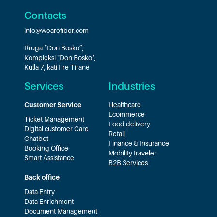
Contacts
info@wearefiber.com
Rruga “Don Bosko”,
Kompleksi "Don Bosko",
Kulla 7, kati I-re Tiranë
Services
Industries
Customer Service
Healthcare
Ecommerce
Ticket Management
Food delivery
Digital customer Care
Retail
Chatbot
Finance & Insurance
Booking Office
Mobility traveler
Smart Assistance
B2B Services
Back office
Data Entry
Data Enrichment
Document Management