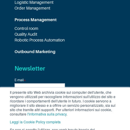
Logistic Management
Order Management
Process Management
Control room
Quality Audit
Robotic Process Automation
Outbound Marketing
Newsletter
E-mail
*
Il presente sito Web archivia cookie sul computer dell'utente, che
vengono utilizzati per raccogliere informazioni sull'utilizzo del sito e
ricordare i comportamenti dell'utente in futuro. I cookie servono a
migliorare il sito stesso e a offrire un servizio personalizzato, sia sul
sito che tramite altri supporti. Per ulteriori informazioni sui cookie,
consultare
l'informativa sulla privacy
.
Leggi la Cookie Policy completa
Se non si accetta l'utilizzo, non verrà tenuta traccia del